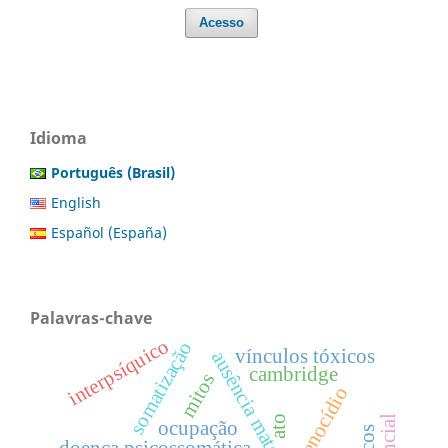
Acesso
Idioma
Português (Brasil)
English
Español (España)
Palavras-chave
interpsíquico
somatização
vínculos tóxicos
ausência materna
cambridge
mitos
genocídio
ato
ocupação
doença psicossomática