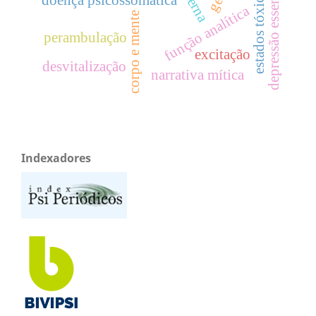
depressão essencial
estados tóxicos
função analítica
corpo e mente
perambulação
excitação
desvitalização
narrativa mítica
Indexadores